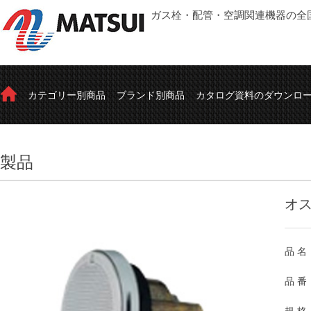
ガス栓・配管・空調関連機器の全
カテゴリー別商品
ブランド別商品
カタログ資料のダウンロ
製品
オス
品 名
品 番