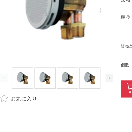
規 格
備 考
販売
個数
<
>
お気に入り