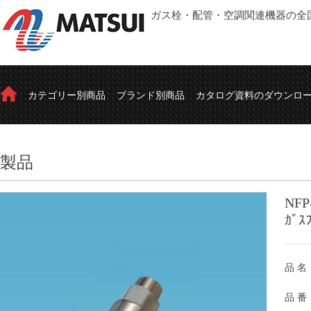
ガス栓・配管・空調関連機器の全
カテゴリー別商品
ブランド別商品
カタログ資料のダウンロ
製品
NFP
ｶﾞｽ
品 名
品 番