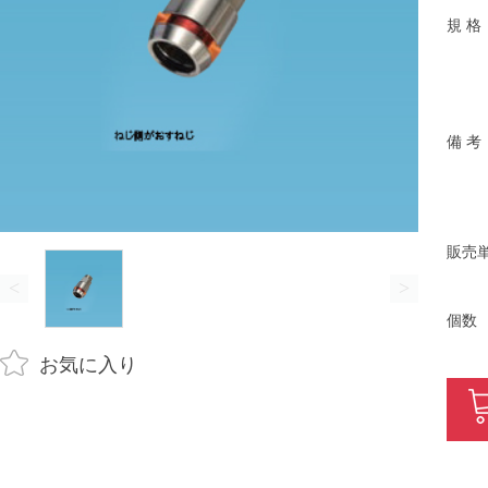
規 格
備 考
販売
<
>
個数
お気に入り