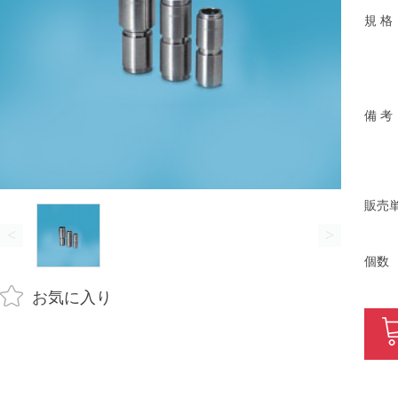
規 格
備 考
販売
<
>
個数
お気に入り