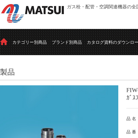
ガス栓・配管・空調関連機器の全
カテゴリー別商品
ブランド別商品
カタログ資料のダウンロ
製品
FIW
ｶﾞｽ
品 名
品 番