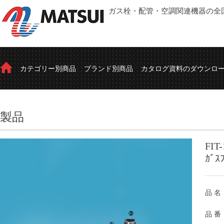
ガス栓・配管・空調関連機器の全
カテゴリー別商品
ブランド別商品
カタログ資料のダウンロ
製品
FIT
ｶﾞｽ
品 名
品 番