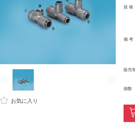
規 格
備 考
販売
<
>
個数
お気に入り