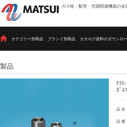
ガス栓・配管・空調関連機器の全
カテゴリー別商品
ブランド別商品
カタログ資料のダウンロ
製品
FIS
ｶﾞｽ
品 名
品 番