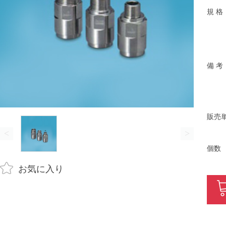
規 格
備 考
販売
<
>
個数
お気に入り