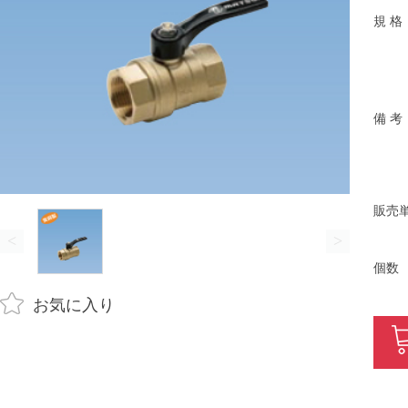
規 格
備 考
販売
<
>
個数
お気に入り