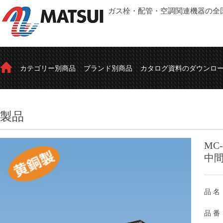
ガス栓・配管・空調関連機器の全
カテゴリー別商品
ブランド別商品
カタログ資料のダウンロ
製品
MC-
中間
品 名
品 番