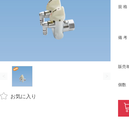
規 格
備 考
販売
<
>
個数
お気に入り