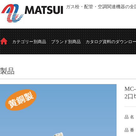
ガス栓・配管・空調関連機器の全
カテゴリー別商品
ブランド別商品
カタログ資料のダウンロ
製品
MC-
2口ﾋ
品 名
品 番